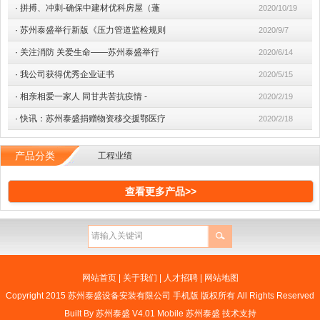
·
拼搏、冲刺-确保中建材优科房屋（蓬
2020/10/19
·
苏州泰盛举行新版《压力管道监检规则
2020/9/7
·
关注消防 关爱生命——苏州泰盛举行
2020/6/14
·
我公司获得优秀企业证书
2020/5/15
·
相亲相爱一家人 同甘共苦抗疫情 -
2020/2/19
·
快讯：苏州泰盛捐赠物资移交援鄂医疗
2020/2/18
产品分类
工程业绩
查看更多产品>>
网站首页
|
关于我们
|
人才招聘
|
网站地图
Copyright 2015 苏州泰盛设备安装有限公司 手机版 版权所有 All Rights Reserved
Built By
苏州泰盛 V4.01 Mobile
苏州泰盛
技术支持