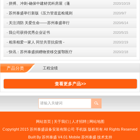
·
拼搏、冲刺-确保中建材优科房屋（蓬
2020/10/19
·
苏州泰盛举行新版《压力管道监检规则
2020/9/7
·
关注消防 关爱生命——苏州泰盛举行
2020/6/14
·
我公司获得优秀企业证书
2020/5/15
·
相亲相爱一家人 同甘共苦抗疫情 -
2020/2/19
·
快讯：苏州泰盛捐赠物资移交援鄂医疗
2020/2/18
产品分类
工程业绩
查看更多产品>>
网站首页
|
关于我们
|
人才招聘
|
网站地图
Copyright 2015 苏州泰盛设备安装有限公司 手机版 版权所有 All Rights Reserved
Built By
苏州泰盛 V4.01 Mobile
苏州泰盛
技术支持