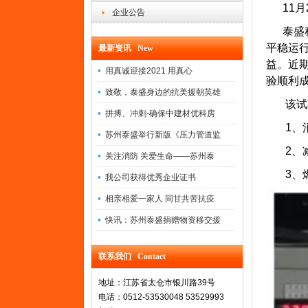
11月
企业公告
泰盛科
平稳运
最新资讯 New
益。近
用真诚迎接2021 用真心
验顺利
致敬，泰盛身边的抗美援朝英雄
该试验
拼搏、冲刺-确保中建材优科房
1、消
苏州泰盛举行新版《压力管道监
2、减
关注消防 关爱生命——苏州泰
3、燃
我公司获得优秀企业证书
相亲相爱一家人 同甘共苦抗疫
快讯：苏州泰盛捐赠物资移交援
联系我们 Contact
地址：江苏省太仓市银川路39号
电话：0512-53530048 53529993