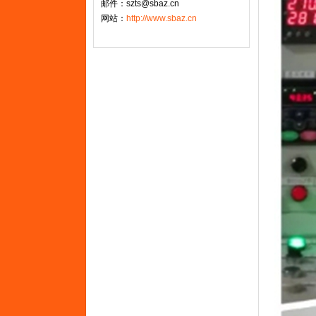
邮件：szts@sbaz.cn
网站：
http://www.sbaz.cn